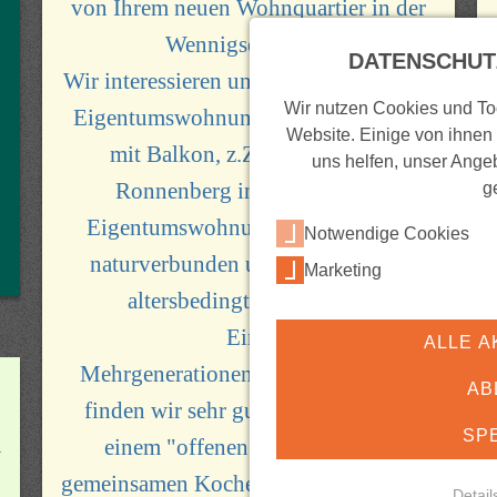
von Ihrem neuen Wohnquartier in der
Wennigsen Mark.
DATENSCHUT
Wir interessieren uns sehr für eine neue
Wir nutzen Cookies und Too
Eigentumswohnung mit ca. 70-80qm
Website. Einige von ihnen
mit Balkon, z.Zt. leben wir in
uns helfen, unser Angeb
Ronnenberg in einer 107qm
g
Eigentumswohnung, wir sind sehr
Notwendige Cookies
naturverbunden und möchten uns
Marketing
altersbedingt verkleinern.
Eine
ALLE A
Mehrgenerationenbegegnungsstätte
AB
finden wir sehr gut, gerne auch mit
SP
n
einem "offenen Mittagstisch" ,
gemeinsamen Kochen für Jung und Alt,
Detail