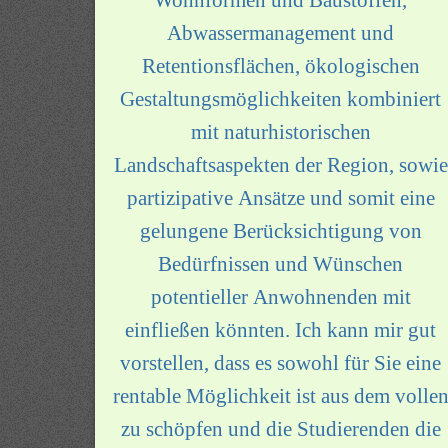
Abwassermanagement und
Retentionsflächen, ökologischen
Gestaltungsmöglichkeiten kombiniert
mit naturhistorischen
Landschaftsaspekten der Region, sowie
partizipative Ansätze und somit eine
gelungene Berücksichtigung von
Bedürfnissen und Wünschen
potentieller Anwohnenden mit
einfließen könnten. Ich kann mir gut
vorstellen, dass es sowohl für Sie eine
rentable Möglichkeit ist aus dem volle
zu schöpfen und die Studierenden die