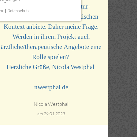
yoku (Waldbaden) und Natur-
um
|
Datenschutz
Resilienztraining im therapeutischen
KIES
Kontext anbiete. Daher meine Frage:
öglichen grundlegende
ie einwandfreie Funktion und
Werden in ihrem Projekt auch
derlich.
ärztliche/therapeutische Angebote eine
sent
Rolle spielen?
Herzliche Grüße, Nicola Westphal
nwestphal.de
ilien GmbH &
Nicola Westphal
am 29.01.2023
en der
s und Cookies
.