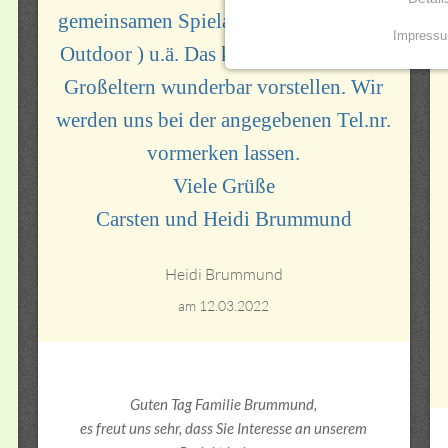
gemeinsamen Spielangeboten ( In- und
Impress
Outdoor ) u.ä. Das könnten wir uns als
NOTWENDIGE COO
Großeltern wunderbar vorstellen. Wir
Essenzielle Cookies erm
Funktionen und sind für d
werden uns bei der angegebenen Tel.nr.
Nutzung der Website erfor
vormerken lassen.
mindshape Cookie Con
Viele Grüße
Carsten und Heidi Brummund
Name:
cookie_consent
Heidi Brummund
Anbieter:
Gundlach Bau und Immob
am 12.03.2022
Co. KG
Zweck:
Speichert die Einstellung
Guten Tag Familie Brummund,
Besucher, welche Service
zugelassen werden sollen
es freut uns sehr, dass Sie Interesse an unserem