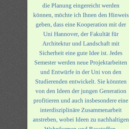
die Planung eingereicht werden
können, möchte ich Ihnen den Hinweis
geben, dass eine Kooperation mit der
Uni Hannover, der Fakultät für
Architektur und Landschaft mit
Sicherheit eine gute Idee ist. Jedes
Semester werden neue Projektarbeiten
und Entwürfe in der Uni von den
Studierenden entwickelt. Sie könnten
von den Ideen der jungen Generation
profitieren und auch insbesondere eine
interdisziplinäre Zusammenarbeit
anstreben, wobei Ideen zu nachhaltigen
Wohnformen und Baustoffen,