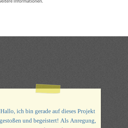
eitere Informationen.
Hallo, ich bin gerade auf dieses Projekt
gestoßen und begeistert! Als Anregung,