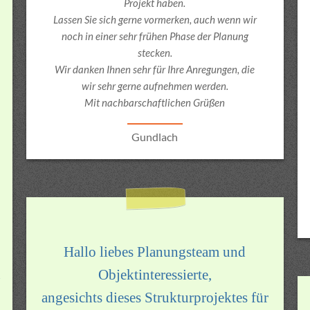
Projekt haben.
Cookie Laufzeit:
Lassen Sie sich gerne vormerken, auch wenn wir
1 Jahr
noch in einer sehr frühen Phase der Planung
stecken.
Wir danken Ihnen sehr für Ihre Anregungen, die
STATISTIK
wir sehr gerne aufnehmen werden.
Statistik Cookies erfass
Mit nachbarschaftlichen Grüßen
Informationen helfen uns 
Besucher unsere Website
Gundlach
Google Analytics
Name:
_gat_UA_114043058_1, _g
_ga_RV4ZG2YQVW
Hallo liebes Planungsteam und
Anbieter:
Google Ireland Limited, 
n
Objektinteressierte,
Barrow Street, Dublin 4, I
angesichts dieses Strukturprojektes für
Zweck: