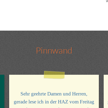
w
Pinnwand
Sehr geehrte Damen und Herren,
gerade lese ich in der HAZ vom Freitag